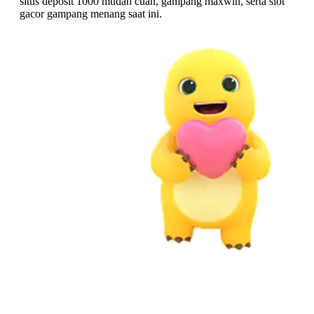
situs deposit 1000 mudah cuan, gampang maxwin, serta slot
gacor gampang menang saat ini.