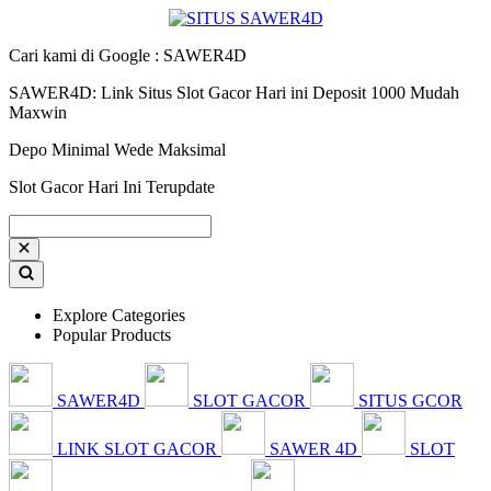
Cari kami di Google : SAWER4D
SAWER4D: Link Situs Slot Gacor Hari ini Deposit 1000 Mudah
Maxwin
Depo Minimal Wede Maksimal
Slot Gacor Hari Ini Terupdate
Explore Categories
Popular Products
SAWER4D
SLOT GACOR
SITUS GCOR
LINK SLOT GACOR
SAWER 4D
SLOT