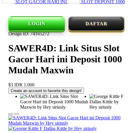
SLOT GACOR HARI INI
SLOT DEPOSIT 1000
LOGIN
DAFTAR
Design ID: 74165272
SAWER4D: Link Situs Slot
Gacor Hari ini Deposit 1000
Mudah Maxwin
$3
IDR 1.000
Create an account to favorite this design!