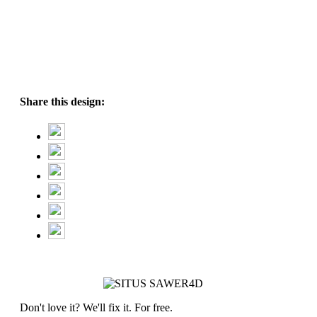
Share this design:
Don't love it? We'll fix it. For free.