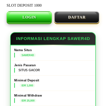
SLOT DEPOSIT 1000
LOGIN
DAFTAR
INFORMASI LENGKAP SAWER4D
Nama Situs
SAWER4D
Jenis Pasaran
SITUS GACOR
Minimal Deposit
IDR 1,000
Minimal Withdraw
IDR 25,000