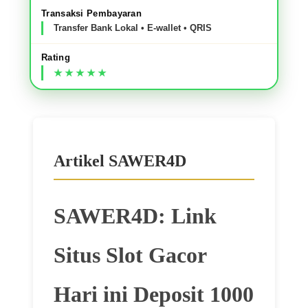
Transaksi Pembayaran
Transfer Bank Lokal • E-wallet • QRIS
Rating
Artikel SAWER4D
SAWER4D: Link
Situs Slot Gacor
Hari ini Deposit 1000