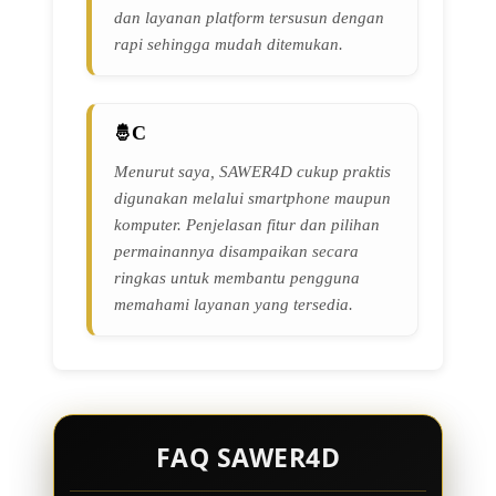
dan layanan platform tersusun dengan
rapi sehingga mudah ditemukan.
C
Menurut saya, SAWER4D cukup praktis
digunakan melalui smartphone maupun
komputer. Penjelasan fitur dan pilihan
permainannya disampaikan secara
ringkas untuk membantu pengguna
memahami layanan yang tersedia.
FAQ SAWER4D